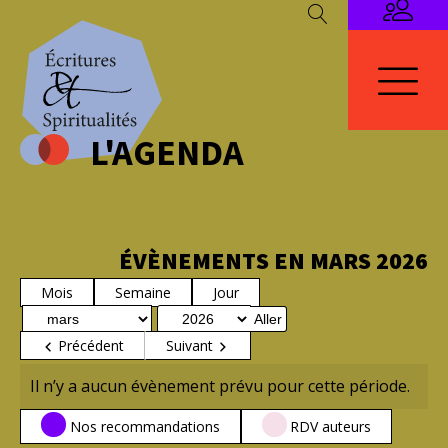
L'AGENDA
ÉVÈNEMENTS EN MARS 2026
Mois
Semaine
Jour
Mois
Année
Précédent
Suivant
Il n’y a aucun évènement prévu pour cette période.
CATÉGORIES
Nos recommandations
RDV auteurs