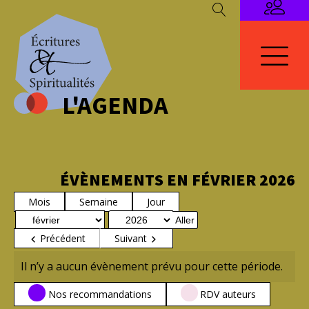
L'AGENDA
ÉVÈNEMENTS EN FÉVRIER 2026
Mois
Semaine
Jour
Mois
Année
Précédent
Suivant
Il n’y a aucun évènement prévu pour cette période.
CATÉGORIES
Nos recommandations
RDV auteurs