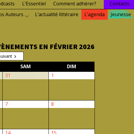
dcasts
L’Essentiel
Comment adhérer?
Contacts
os Auteurs
L’actualité littéraire
L’agenda
Jeunesse
VÈNEMENTS EN FÉVRIER 2026
Suivant
EDI
SAMEDI
DIMANCHE
SAM
DIM
31
1
31
1
janvier
février
2026
2026
7
8
7
8
février
février
2026
2026
14
15
14
15