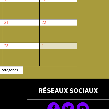
février
février
2026
2026
21
22
21
22
février
février
2026
2026
28
1
28
1
février
mars
2026
2026
s catégories
RÉSEAUX SOCIAUX