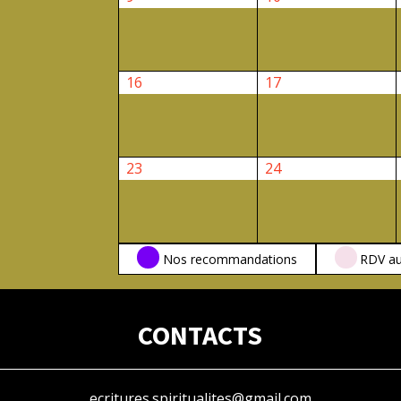
février
février
2026
2026
16
17
16
17
février
février
2026
2026
23
24
23
24
février
février
2026
2026
CATÉGORIES
Nos recommandations
RDV au
CONTACTS
ecritures.spiritualites@gmail.com