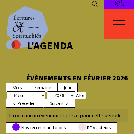
L'AGENDA
ÉVÈNEMENTS EN FÉVRIER 2026
Mois
Semaine
Jour
Mois
Année
Précédent
Suivant
Il n’y a aucun évènement prévu pour cette période.
CATÉGORIES
Nos recommandations
RDV auteurs