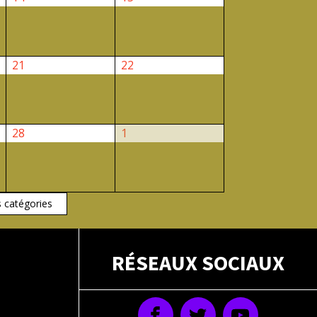
février
février
2026
2026
21
22
21
22
février
février
2026
2026
28
1
28
1
février
mars
2026
2026
s catégories
RÉSEAUX SOCIAUX