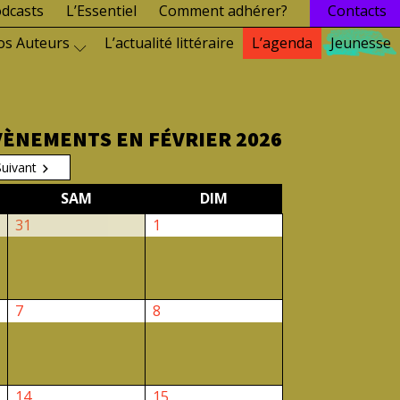
dcasts
L’Essentiel
Comment adhérer?
Contacts
os Auteurs
L’actualité littéraire
L’agenda
Jeunesse
VÈNEMENTS EN FÉVRIER 2026
Suivant
EDI
SAMEDI
DIMANCHE
SAM
DIM
31
1
31
1
janvier
février
2026
2026
7
8
7
8
février
février
2026
2026
14
15
14
15