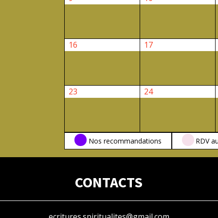
février
février
2026
2026
16
17
16
17
février
février
2026
2026
23
24
23
24
février
février
2026
2026
CATÉGORIES
Nos recommandations
RDV au
CONTACTS
ecritures.spiritualites@gmail.com