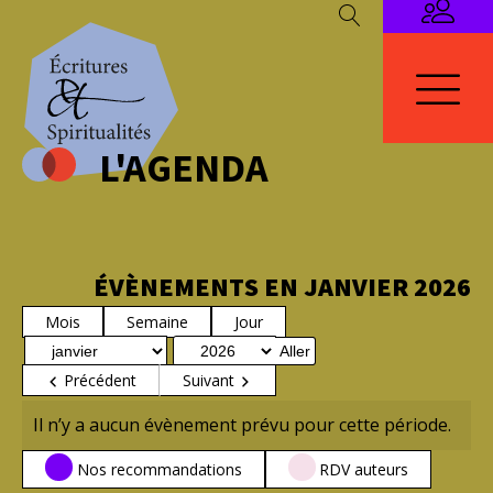
L'AGENDA
ÉVÈNEMENTS EN JANVIER 2026
Mois
Semaine
Jour
Mois
Année
Précédent
Suivant
Il n’y a aucun évènement prévu pour cette période.
CATÉGORIES
Nos recommandations
RDV auteurs