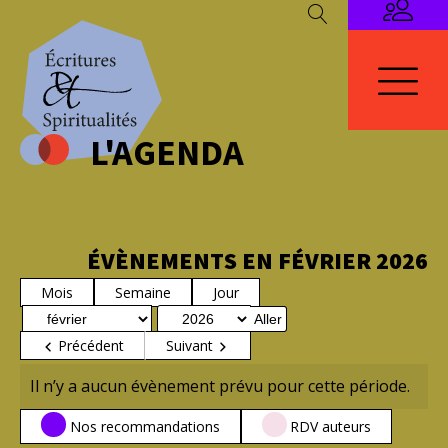
L'AGENDA
ÉVÈNEMENTS EN FÉVRIER 2026
Mois
Semaine
Jour
Mois
Année
Précédent
Suivant
Il n’y a aucun évènement prévu pour cette période.
CATÉGORIES
Nos recommandations
RDV auteurs