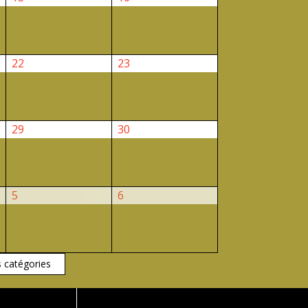
août
août
2026
2026
22
23
22
23
août
août
2026
2026
29
30
29
30
août
août
2026
2026
5
6
5
6
septembre
septembre
2026
2026
s catégories