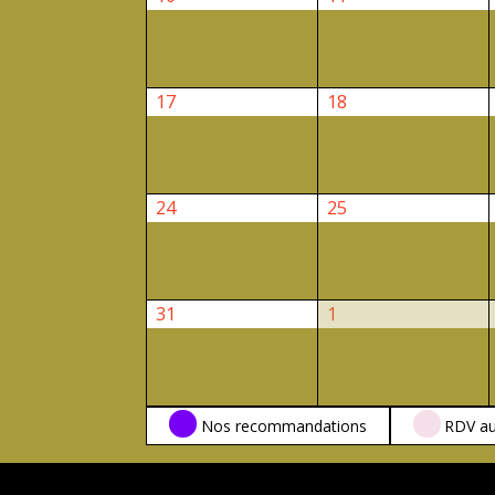
août
août
2026
2026
17
18
17
18
août
août
2026
2026
24
25
24
25
août
août
2026
2026
31
1
31
1
août
septembre
2026
2026
CATÉGORIES
Nos recommandations
RDV au