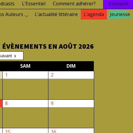
dcasts
L’Essentiel
Comment adhérer?
Contacts
os Auteurs
L’actualité littéraire
L’agenda
Jeunesse
ÉVÈNEMENTS EN AOÛT 2026
Suivant
EDI
SAMEDI
DIMANCHE
SAM
DIM
1
2
1
2
août
août
2026
2026
8
9
8
9
août
août
2026
2026
15
16
15
16