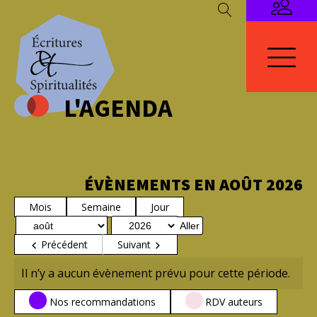
L'AGENDA
ÉVÈNEMENTS EN AOÛT 2026
Mois
Semaine
Jour
Mois
Année
Précédent
Suivant
Il n’y a aucun évènement prévu pour cette période.
CATÉGORIES
Nos recommandations
RDV auteurs