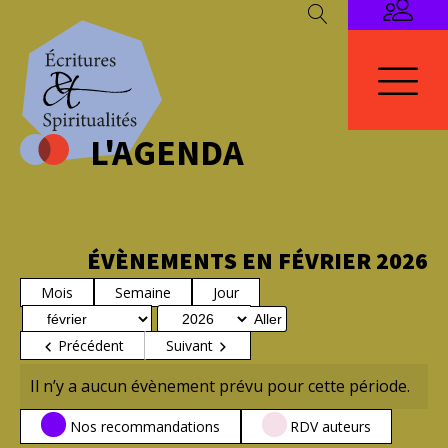
L'AGENDA
ÉVÈNEMENTS EN FÉVRIER 2026
Mois
Semaine
Jour
Mois
Année
Précédent
Suivant
Il n’y a aucun évènement prévu pour cette période.
CATÉGORIES
Nos recommandations
RDV auteurs