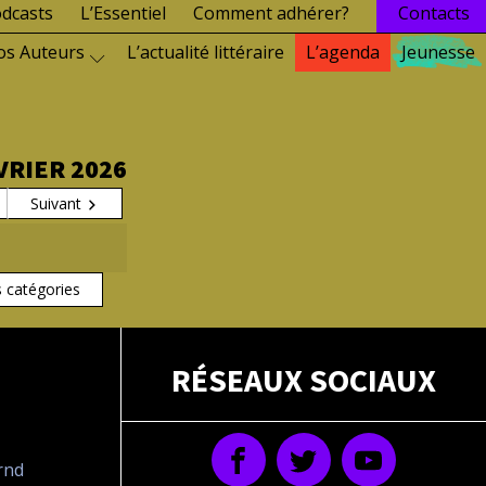
dcasts
L’Essentiel
Comment adhérer?
Contacts
os Auteurs
L’actualité littéraire
L’agenda
Jeunesse
RIER 2026
Suivant
s catégories
RÉSEAUX SOCIAUX
drnd