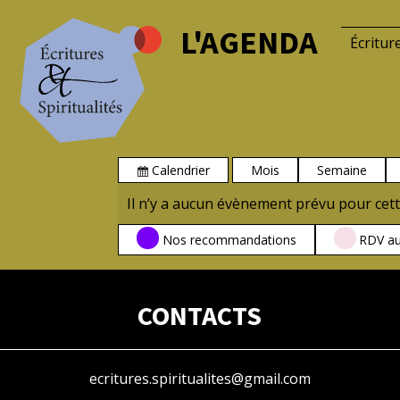
L'AGENDA
Écritur
Calendrier
Mois
Semaine
Vue
Il n’y a aucun évènement prévu pour cett
CATÉGORIES
Nos recommandations
RDV au
CONTACTS
ecritures.spiritualites@gmail.com