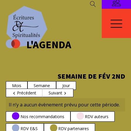
L'AGENDA
SEMAINE DE FÉV 2ND
Mois
Semaine
Jour
Précédent
Suivant
Il n’y a aucun évènement prévu pour cette période.
CATÉGORIES
Nos recommandations
RDV auteurs
RDV E&S
RDV partenaires