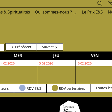
Po
es & Spiritualités
Qui sommes-nous ?
Le Prix E&S
N
Précédent
Suivant
MERCREDI
JEUDI
VENDR
MER
JEU
VEN
4
5
6
4 02 2026
5 02 2026
6 02 2026
février
février
février
2026
2026
2026
Toutes le
teurs
RDV E&S
RDV partenaires