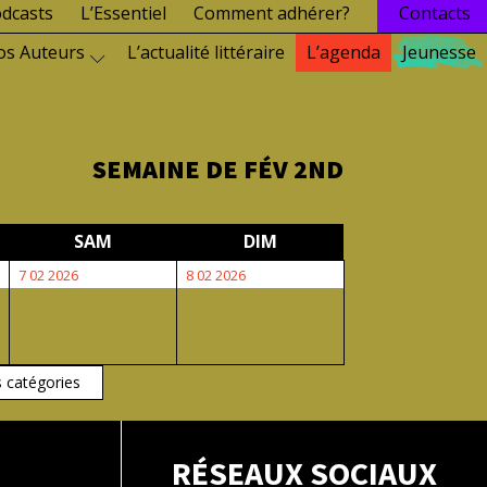
dcasts
L’Essentiel
Comment adhérer?
Contacts
os Auteurs
L’actualité littéraire
L’agenda
Jeunesse
SEMAINE DE FÉV 2ND
EDI
SAMEDI
DIMANCHE
SAM
DIM
7
8
7 02 2026
8 02 2026
février
février
2026
2026
s catégories
RÉSEAUX SOCIAUX