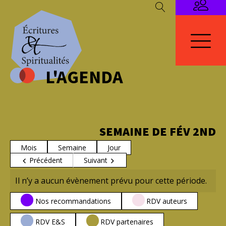
L'AGENDA
SEMAINE DE FÉV 2ND
Mois
Semaine
Jour
Précédent
Suivant
Il n’y a aucun évènement prévu pour cette période.
CATÉGORIES
Nos recommandations
RDV auteurs
RDV E&S
RDV partenaires