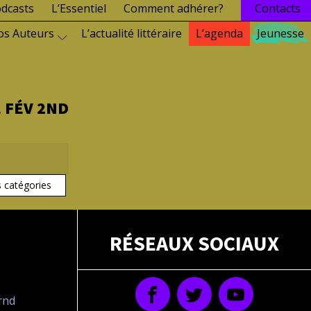
dcasts
L’Essentiel
Comment adhérer?
Contacts
os Auteurs
L’actualité littéraire
L’agenda
Jeunesse
 FÉV 2ND
s catégories
RÉSEAUX SOCIAUX
drnd