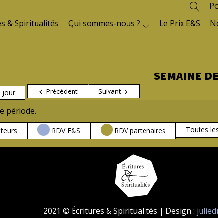
Po
es & Spiritualités
Qui sommes-nous ?
Le Prix E&S
N
SEMAINE DE
Précédent
Suivant
Jour
e période.
Toutes le
teurs
RDV E&S
RDV partenaires
2021 © Écritures & Spiritualités | Design :
julie