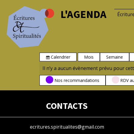
L'AGENDA
Écritur
Calendrier
Mois
Semaine
Vue
Il n’y a aucun évènement prévu pour cett
CATÉGORIES
Nos recommandations
RDV au
CONTACTS
ecritures.spiritualites@gmail.com