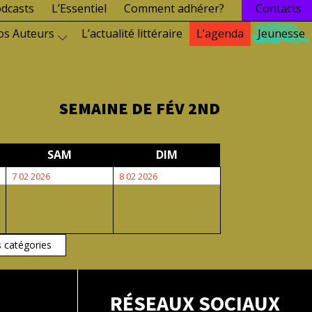
dcasts
L’Essentiel
Comment adhérer?
Contacts
os Auteurs
L’actualité littéraire
L’agenda
Jeunesse
SEMAINE DE FÉV 2ND
EDI
SAMEDI
DIMANCHE
SAM
DIM
7
8
7 02 2026
8 02 2026
février
février
2026
2026
s catégories
RÉSEAUX SOCIAUX