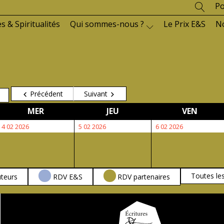
Po
es & Spiritualités
Qui sommes-nous ?
Le Prix E&S
N
Précédent
Suivant
MERCREDI
JEUDI
VENDR
MER
JEU
VEN
4
5
6
4 02 2026
5 02 2026
6 02 2026
février
février
février
2026
2026
2026
Toutes le
teurs
RDV E&S
RDV partenaires