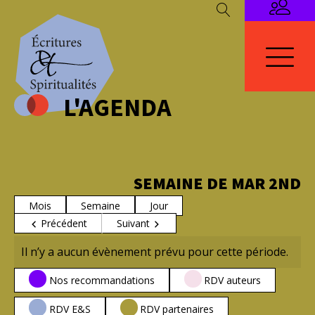
L'AGENDA
SEMAINE DE MAR 2ND
Mois
Semaine
Jour
Précédent
Suivant
Il n’y a aucun évènement prévu pour cette période.
CATÉGORIES
Nos recommandations
RDV auteurs
RDV E&S
RDV partenaires