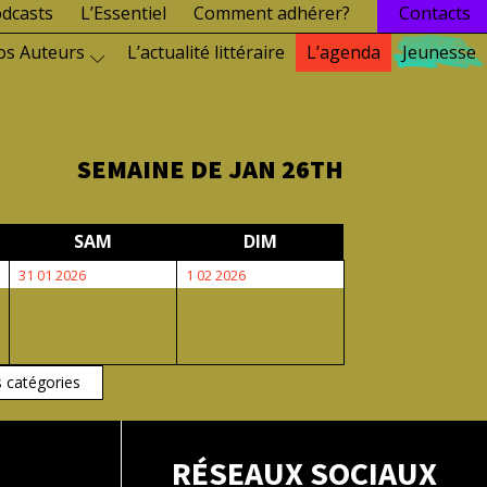
dcasts
L’Essentiel
Comment adhérer?
Contacts
os Auteurs
L’actualité littéraire
L’agenda
Jeunesse
SEMAINE DE JAN 26TH
EDI
SAMEDI
DIMANCHE
SAM
DIM
31
1
31 01 2026
1 02 2026
janvier
février
2026
2026
s catégories
RÉSEAUX SOCIAUX