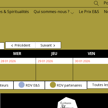
Po
es & Spiritualités
Qui sommes-nous ?
Le Prix E&S
N
Précédent
Suivant
MERCREDI
JEUDI
VENDR
MER
JEU
VEN
28
29
30
28 01 2026
29 01 2026
30 01 2026
janvier
janvier
janvier
2026
2026
2026
Toutes le
teurs
RDV E&S
RDV partenaires