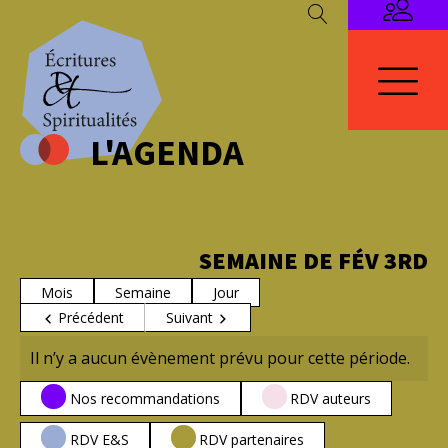
L'AGENDA
SEMAINE DE FÉV 3RD
Mois
Semaine
Jour
Précédent
Suivant
Il n’y a aucun évènement prévu pour cette période.
CATÉGORIES
Nos recommandations
RDV auteurs
RDV E&S
RDV partenaires