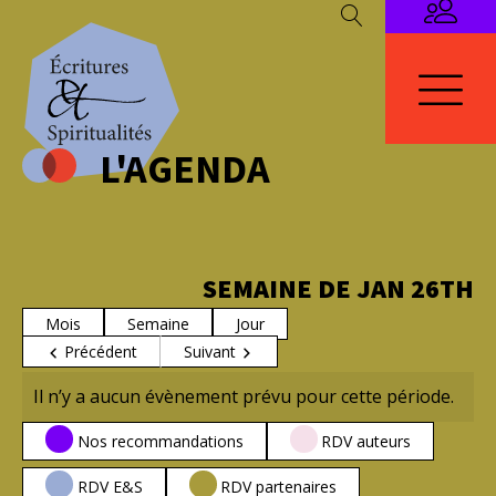
L'AGENDA
SEMAINE DE JAN 26TH
Mois
Semaine
Jour
Précédent
Suivant
Il n’y a aucun évènement prévu pour cette période.
CATÉGORIES
Nos recommandations
RDV auteurs
RDV E&S
RDV partenaires