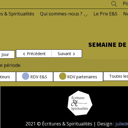
Po
es & Spiritualités
Qui sommes-nous ?
Le Prix E&S
N
SEMAINE DE
Précédent
Suivant
Jour
e période.
Toutes le
teurs
RDV E&S
RDV partenaires
2021 © Écritures & Spiritualités | Design :
julie