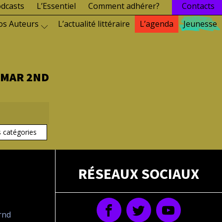
dcasts
L’Essentiel
Comment adhérer?
Contacts
os Auteurs
L’actualité littéraire
L’agenda
Jeunesse
 MAR 2ND
s catégories
RÉSEAUX SOCIAUX
drnd