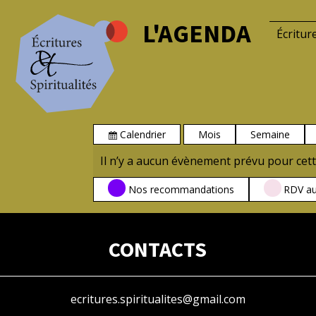
L'AGENDA
Écritur
Calendrier
Mois
Semaine
Vue
Il n’y a aucun évènement prévu pour cett
CATÉGORIES
Nos recommandations
RDV au
CONTACTS
ecritures.spiritualites@gmail.com