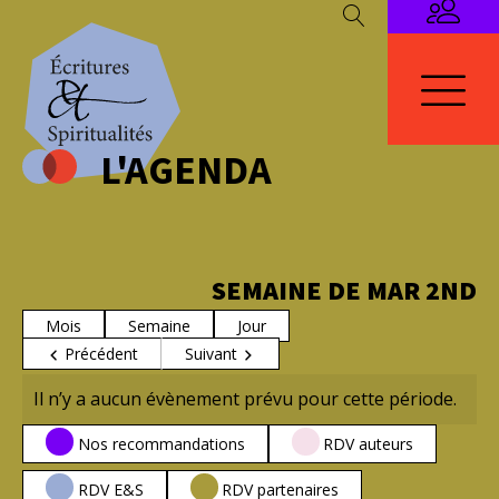
L'AGENDA
SEMAINE DE MAR 2ND
Mois
Semaine
Jour
Précédent
Suivant
Il n’y a aucun évènement prévu pour cette période.
CATÉGORIES
Nos recommandations
RDV auteurs
RDV E&S
RDV partenaires