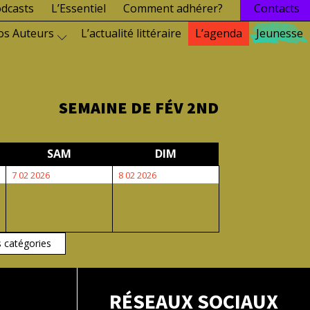
dcasts
L’Essentiel
Comment adhérer?
Contacts
os Auteurs
L’actualité littéraire
L’agenda
Jeunesse
SEMAINE DE FÉV 2ND
EDI
SAMEDI
DIMANCHE
SAM
DIM
7
8
7 02 2026
8 02 2026
février
février
2026
2026
s catégories
RÉSEAUX SOCIAUX