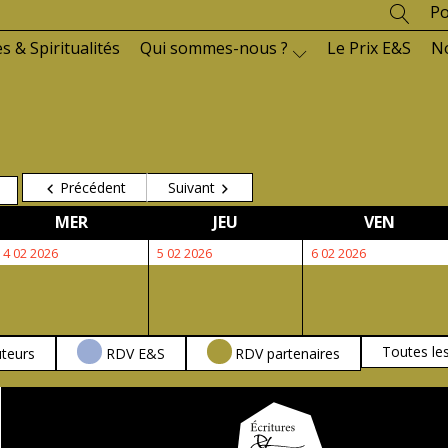
Po
es & Spiritualités
Qui sommes-nous ?
Le Prix E&S
N
Précédent
Suivant
MERCREDI
JEUDI
VENDR
MER
JEU
VEN
4
5
6
4 02 2026
5 02 2026
6 02 2026
février
février
février
2026
2026
2026
Toutes le
teurs
RDV E&S
RDV partenaires