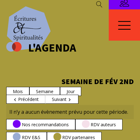
L'AGENDA
SEMAINE DE FÉV 2ND
Mois
Semaine
Jour
Précédent
Suivant
Il n’y a aucun évènement prévu pour cette période.
CATÉGORIES
Nos recommandations
RDV auteurs
RDV E&S
RDV partenaires