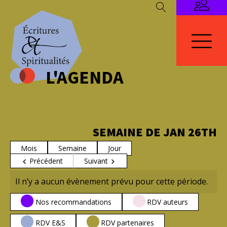
L'AGENDA
SEMAINE DE JAN 26TH
Mois
Semaine
Jour
Précédent
Suivant
Il n’y a aucun évènement prévu pour cette période.
CATÉGORIES
Nos recommandations
RDV auteurs
RDV E&S
RDV partenaires