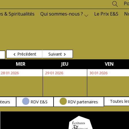
Po
es & Spiritualités
Qui sommes-nous ?
Le Prix E&S
N
Précédent
Suivant
MERCREDI
JEUDI
VENDR
MER
JEU
VEN
28
29
30
28 01 2026
29 01 2026
30 01 2026
janvier
janvier
janvier
2026
2026
2026
Toutes le
teurs
RDV E&S
RDV partenaires