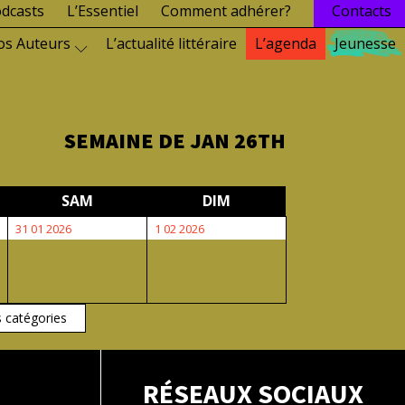
dcasts
L’Essentiel
Comment adhérer?
Contacts
os Auteurs
L’actualité littéraire
L’agenda
Jeunesse
SEMAINE DE JAN 26TH
EDI
SAMEDI
DIMANCHE
SAM
DIM
31
1
31 01 2026
1 02 2026
janvier
février
2026
2026
s catégories
RÉSEAUX SOCIAUX