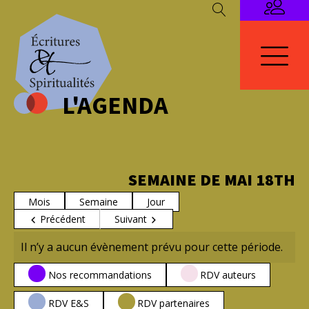
L'AGENDA
SEMAINE DE MAI 18TH
Mois
Semaine
Jour
Précédent
Suivant
Il n’y a aucun évènement prévu pour cette période.
CATÉGORIES
Nos recommandations
RDV auteurs
RDV E&S
RDV partenaires