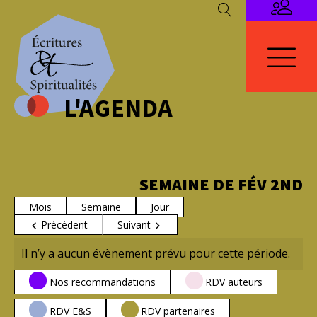
L'AGENDA
SEMAINE DE FÉV 2ND
Mois
Semaine
Jour
Précédent
Suivant
Il n’y a aucun évènement prévu pour cette période.
CATÉGORIES
Nos recommandations
RDV auteurs
RDV E&S
RDV partenaires