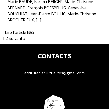
Marie BAUDE, Karima BERGER, Marie-Christine
BERNARD, François BOESPFLUG, Geneviève
BOUCHIAT, Jean-Pierre BOULIC, Marie-Christine
BROCHERIEUX, […]
Lire l'article E&S
1
2
Suivant »
CONTACTS
ecritures.spiritualites@gmail.com