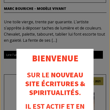
MARC BOURICHE - MODÈLE VIVANT
Une toile vierge, trente par quarante. L’artiste
s’apprête à déposer taches de lumière et de couleurs.
Chevalet, palette, tabouret, tablier lui font escorte tout
en gaieté. La fente de ses […]
Lire l'article E&S
BIENVENUE
SUR LE
NOUVEAU
SITE ÉCRITURES &
6 mai 2021
SPIRITUALITÉS
.
IL EST ACTIF ET EN