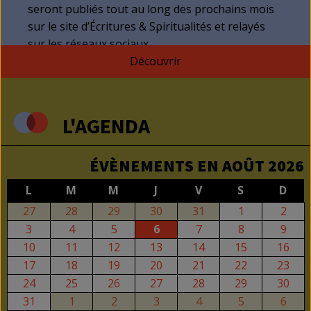
seront publiés tout au long des prochains mois
sur le site d’Écritures & Spiritualités et relayés
sur les réseaux sociaux.
Découvrir
L'AGENDA
ÉVÈNEMENTS EN AOÛT 2026
LUNDI
MARDI
MERCREDI
JEUDI
VENDREDI
SAMEDI
DIM
L
M
M
J
V
S
D
27
28
29
30
31
1
2
27
28
29
30
31
1
2
juillet
juillet
juillet
juillet
juillet
août
août
3
4
5
6
7
8
9
3
4
5
6
7
8
9
2026
2026
2026
2026
2026
2026
2026
août
août
août
août
août
août
août
10
11
12
13
14
15
16
10
11
12
13
14
15
16
2026
2026
2026
2026
2026
2026
2026
août
août
août
août
août
août
aoû
17
18
19
20
21
22
23
17
18
19
20
21
22
23
2026
2026
2026
2026
2026
2026
202
août
août
août
août
août
août
aoû
24
25
26
27
28
29
30
24
25
26
27
28
29
30
2026
2026
2026
2026
2026
2026
202
août
août
août
août
août
août
aoû
31
1
2
3
4
5
6
31
1
2
3
4
5
6