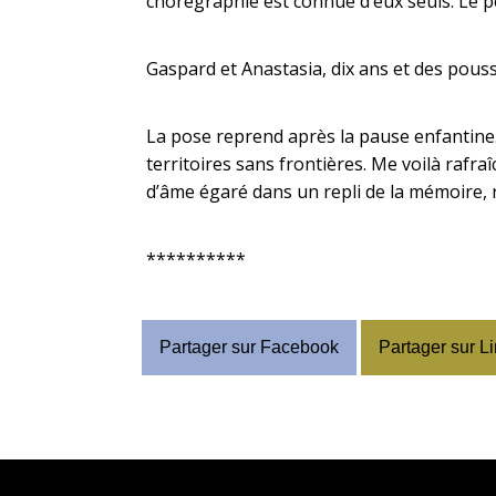
chorégraphie est connue d’eux seuls. Le pe
Gaspard et Anastasia, dix ans et des poussiè
La pose reprend après la pause enfantine.
territoires sans frontières. Me voilà rafraî
d’âme égaré dans un repli de la mémoire, re
**********
Partager sur Facebook
Partager sur L