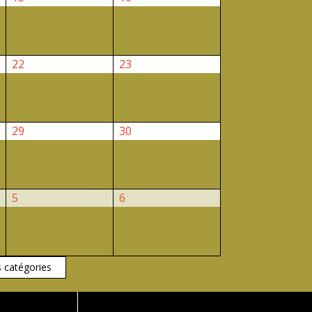
août
août
2026
2026
22
23
22
23
août
août
2026
2026
29
30
29
30
août
août
2026
2026
5
6
5
6
septembre
septembre
2026
2026
s catégories