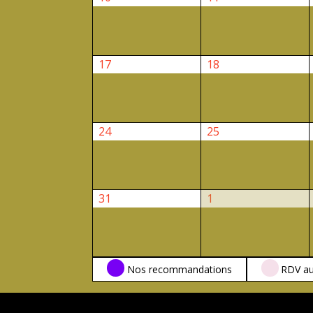
août
août
2026
2026
17
18
17
18
août
août
2026
2026
24
25
24
25
août
août
2026
2026
31
1
31
1
août
septembre
2026
2026
CATÉGORIES
Nos recommandations
RDV au