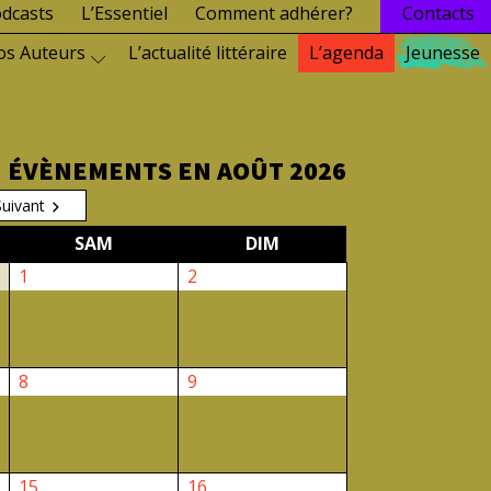
dcasts
L’Essentiel
Comment adhérer?
Contacts
os Auteurs
L’actualité littéraire
L’agenda
Jeunesse
ÉVÈNEMENTS EN AOÛT 2026
Suivant
EDI
SAMEDI
DIMANCHE
SAM
DIM
1
2
1
2
août
août
2026
2026
8
9
8
9
août
août
2026
2026
15
16
15
16