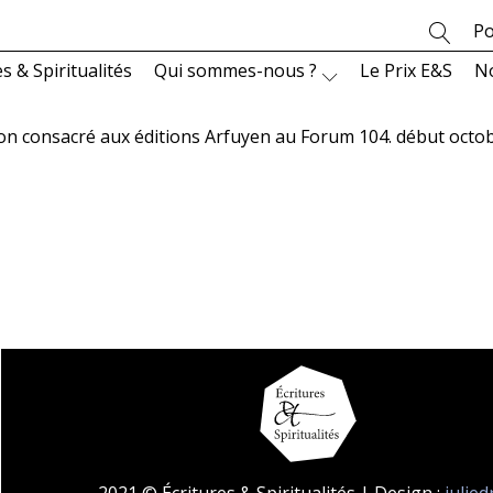
Po
es & Spiritualités
Qui sommes-nous ?
Le Prix E&S
N
on consacré aux éditions Arfuyen au Forum 104. début octobre
2021 © Écritures & Spiritualités | Design :
julie