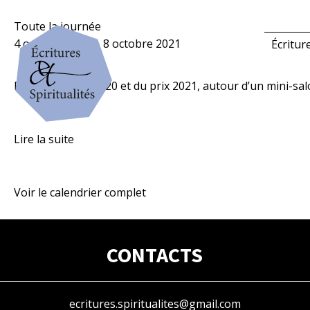
Remise
Toute la journée
du
4 octobre 2021
–
8 octobre 2021
Écritur
prix
É&S
Remise du prix 2020 et du prix 2021, autour d’un mini-sal
2020
et
2021
Lire la suite
Voir le calendrier complet
CONTACTS
ecritures.spiritualites@gmail.com