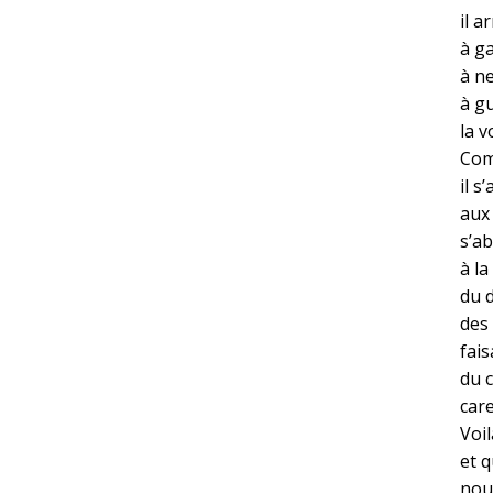
il a
à ga
à n
à g
la v
Com
il s
aux
s’a
à l
du d
des
fai
du 
care
Voi
et q
nous