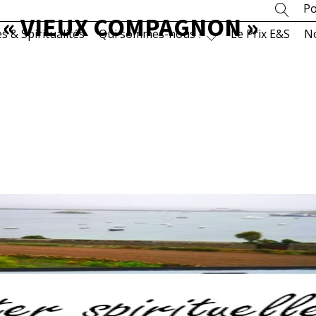
Po
- « VIEUX COMPAGNON »
es & Spiritualités
Qui sommes-nous ?
Le Prix E&S
N