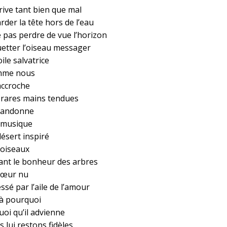
rrive tant bien que mal
rder la tête hors de l’eau
e pas perdre de vue l’horizon
uetter l’oiseau messager
oile salvatrice
me nous
’accroche
 rares mains tendues
bandonne
a musique
ésert inspiré
 oiseaux
sant le bonheur des arbres
cœur nu
ssé par l’aile de l’amour
là pourquoi
uoi qu’il advienne
 lui restons fidèles