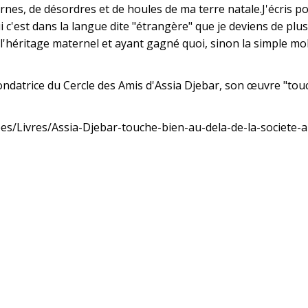
ernes, de désordres et de houles de ma terre natale.J'écris p
oui c'est dans la langue dite "étrangère" que je deviens de plu
l'héritage maternel et ayant gagné quoi, sinon la simple mobi
ondatrice du Cercle des Amis d'Assia Djebar, son œuvre "touch
dees/Livres/Assia-Djebar-touche-bien-au-dela-de-la-societe