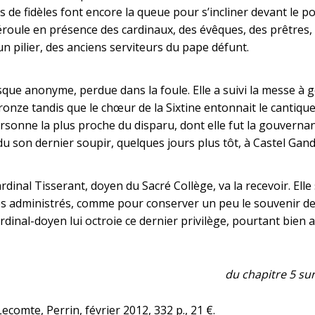
ers de fidèles font encore la queue pour s’incliner devant le po
oule en présence des cardinaux, des évêques, des prêtres, 
un pilier, des anciens serviteurs du pape défunt.
e anonyme, perdue dans la foule. Elle a suivi la messe à genou
ronze tandis que le chœur de la Sixtine entonnait le cantiqu
personne la plus proche du disparu, dont elle fut la gouverna
son dernier soupir, quelques jours plus tôt, à Castel Gandolf
cardinal Tisserant, doyen du Sacré Collège, va la recevoir. El
 administrés, comme pour conserver un peu le souvenir de c
ardinal-doyen lui octroie ce dernier privilège, pourtant bien 
du chapitre 5 sur
ecomte, Perrin, février 2012, 332 p., 21 €.