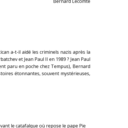
Bernard Lecomte
can a-t-il aidé les criminels nazis après la
rbatchev et Jean Paul II en 1989 ? Jean Paul
nt paru en poche chez Tempus), Bernard
histoires étonnantes, souvent mystérieuses,
evant le catafalque où repose le pape Pie