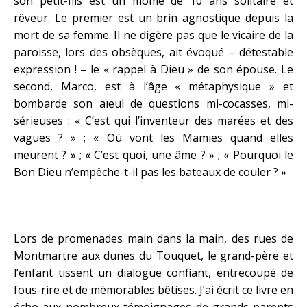
son petit-fils est un môme de 10 ans solitaire et
rêveur. Le premier est un brin agnostique depuis la
mort de sa femme. Il ne digère pas que le vicaire de la
paroisse, lors des obsèques, ait évoqué – détestable
expression ! – le « rappel à Dieu » de son épouse. Le
second, Marco, est à l’âge « métaphysique » et
bombarde son aïeul de questions mi-cocasses, mi-
sérieuses : « C’est qui l’inventeur des marées et des
vagues ? » ; « Où vont les Mamies quand elles
meurent ? » ; « C’est quoi, une âme ? » ; « Pourquoi le
Bon Dieu n’empêche-t-il pas les bateaux de couler ? »
Lors de promenades main dans la main, des rues de
Montmartre aux dunes du Touquet, le grand-père et
l’enfant tissent un dialogue confiant, entrecoupé de
fous-rire et de mémorables bêtises. J’ai écrit ce livre en