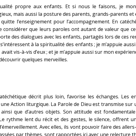
ualité propre aux enfants. Et si nous le faisons, je m
ieux, mais aussi la posture des parents, grands-parents et 
 quitte l’enseignement pour l’accompagnement. En catéchè
 considérer que leurs paroles ont autant de valeur que cel
orte des dialogues avec les enfants, partagés lors de ces re
s’intéressent à la spiritualité des enfants ; je m’appuie aussi
 avait vis-à-vis d’eux ; et je m’appuie aussi sur mon expér
 découvrir quelques merveilles.
atéchétique décrit plus loin, favorise les échanges. Les 
une Action liturgique. La Parole de Dieu est transmise sur u
 ainsi que d’autres objets. Son attitude est fondamentale
Le rythme lent du récit et des gestes, le silence, offrent 
erveillement. Avec elles, ils vont pouvoir faire des allers-
lassées par thèmes, sont rapportées ici avec une relecture t