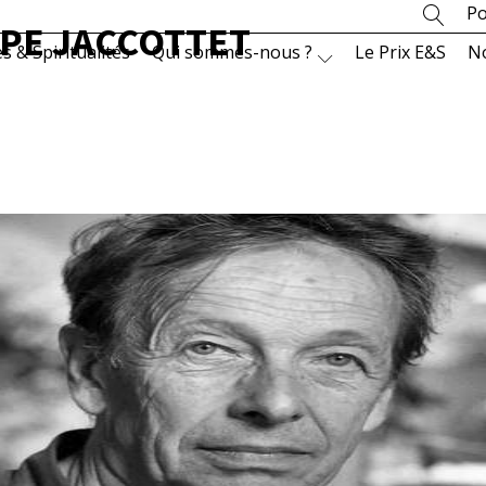
Po
PE JACCOTTET
es & Spiritualités
Qui sommes-nous ?
Le Prix E&S
N