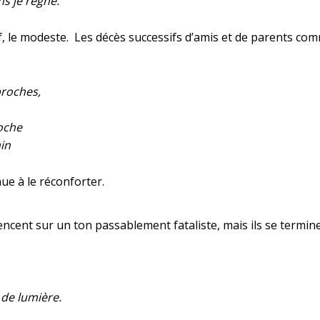
ns je règne.
entif, le modeste. Les décès successifs d’amis et de parents
proches,
oche
in
ue à le réconforter.
cent sur un ton passablement fataliste, mais ils se terminen
 de lumière.