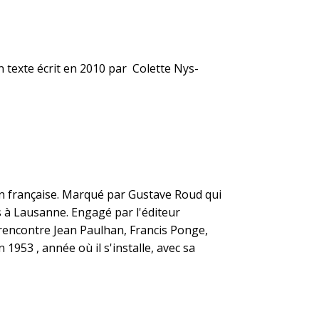
n texte écrit en 2010 par Colette Nys-
.
on
française
. Marqué par
Gustave Roud
qui
s à
Lausanne
. Engagé par l'éditeur
l rencontre
Jean Paulhan
,
Francis Ponge
,
n
1953
, année où il s'installe, avec sa