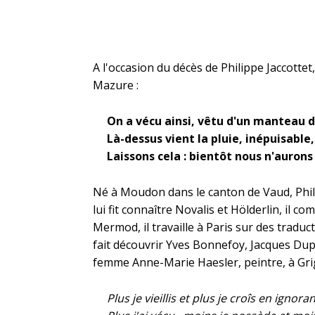
A l'occasion du décès de Philippe Jaccotte
Mazure :
On a vécu ainsi, vêtu d'un manteau de
Là-dessus vient la pluie, inépuisable,
Laissons cela : bientôt nous n'aurons
Né à
Moudon
dans le
canton de Vaud
, Phi
lui fit connaître
Novalis
et Hölderlin, il c
Mermod, il travaille à Paris sur des traduc
fait découvrir
Yves Bonnefoy
,
Jacques Dup
femme Anne-Marie Haesler,
peintre
, à
Gr
Plus je vieillis et plus je croîs en ignora