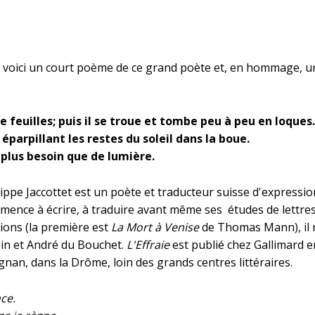
t, voici un court poème de ce grand poète et, en hommage, u
 feuilles; puis il se troue et tombe peu à peu en loques
 éparpillant les restes du soleil dans la boue.
 plus besoin que de lumière.
lippe Jaccottet est un
poète
et
traducteur
suisse
d'expressi
ommence à écrire, à traduire avant même ses études de lettre
tions (la première est
La Mort à Venise
de
Thomas Mann
), i
in
et
André du Bouchet
.
L'Effraie
est publié chez
Gallimard
e
ignan
, dans la
Drôme
, loin des grands centres littéraires.
nce.