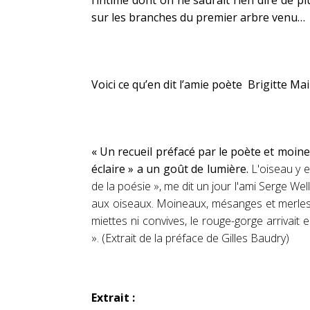
l’intime dont on ne saurait rien dire de p
sur les branches du premier arbre venu…
Voici ce qu’en dit l’amie poète
Brigitte Mai
« Un recueil préfacé par le poète et moine G
éclaire » a un goût de lumière.
L'oiseau y 
de la poésie », me dit un jour l'ami Serge Wel
aux oiseaux. Moineaux, mésanges et merles s'
miettes ni convives, le rouge-gorge arrivait e
».
(Extrait de la préface de Gilles Baudry)
Extrait :