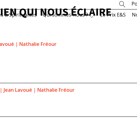
Po
RIEN QUI NOUS ÉCLAIRE
es & Spiritualités
Qui sommes-nous ?
Le Prix E&S
N
Lavoué
|
Nathalie Fréour
|
Jean Lavoué
|
Nathalie Fréour