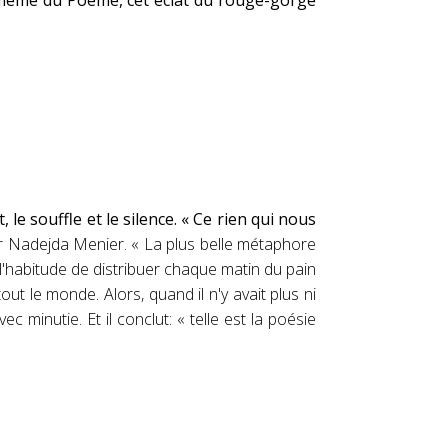
ieu même du Poème, cet éclat du rouge-gorge
 le souffle et le silence. « Ce rien qui nous
ur Nadejda Menier. «
La plus belle métaphore
t l'habitude de distribuer chaque matin du pain
t le monde. Alors, quand il n'y avait plus ni
avec minutie.
Et il conclut: « telle est la poésie