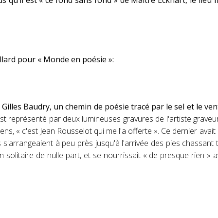
lus qu’il est « ce fond sans fond » de Maître Eckhart, le l
llard pour
«
Monde en poésie
»:
illes Baudry, un chemin de poésie tracé par le sel et le vent,
est représenté par deux lumineuses gravures de l'artiste grave
lens, « c'est Jean Rousselot qui me l'a offerte ». Ce dernier avai
arrangeaient à peu près jusqu'à l'arrivée des pies chassant tou
n solitaire de nulle part, et se nourrissait « de presque rien » 