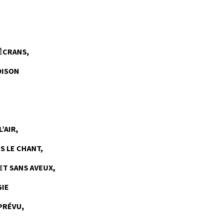
ÉCRANS,
OISON
’AIR,
S LE CHANT,
ET SANS AVEUX,
GIE
MPRÉVU,