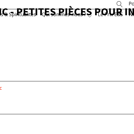
Po
C - PETITES PIÈCES POUR 
es & Spiritualités
Qui sommes-nous ?
Le Prix E&S
N
c