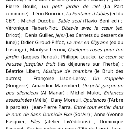
Pierre Boulic,
Un petit jardin de ciel
(La Part
commune) ; Léon Bourrier,
La Fontaine à fables
(ed du
CEP) ; Michel Ducobu,
Sable seul
(Flavio Beni ed.) ;
Véronique Flabert-Piot,
Dites-le avec le cœur
(ed.
Dricot) ; Denis Guillec,
Je(s)
(Les Carnets du dessert de
lune) ; Didier Giroud-Piffoz,
La mer en filigrane
(ed du
Losange) ; Marilyse Leroux,
Quelques roses pour ton
jardin
, (Jacques Renou) ; Philippe Leuckx,
Le cœur se
hausse jusqu’au fruit
(les déjeuners sur l’herbe) ;
Béatrice Libert,
Musique de chambre
(le Bruit des
autres) ; Françoise Lison-Leroy,
On s’appelle
(Rougerie) ; Amandine Marembert,
Un petit garçon un
peu silencieux
(Al Manar) ; Michel Mulot,
Enfances
assassinées
(Mélis) ; Dany Moreuil,
Opulences
(l’Arbre
à paroles) ; Jean-Pierre Parra,
Entré tout entier dans
le nom de Sans Domicile Fixe
(Sol’Air) ; Anne-Yvonne
Pasquier,
Elles
(atelier Liv’éditions) ; Dominique
Simonet,
Sur les notes du cœur
(Cité du Livre) ; Jean-