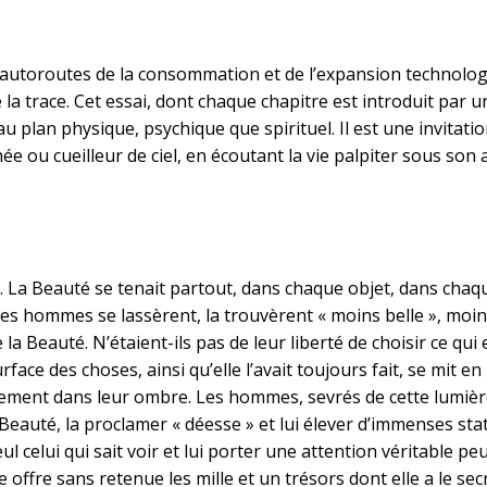
utoroutes de la consommation et de l’expansion technologiq
la trace. Cet essai, dont chaque chapitre est introduit par u
u plan physique, psychique que spirituel. Il est une invitation
ée ou cueilleur de ciel, en écoutant la vie palpiter sous son 
le. La Beauté se tenait partout, dans chaque objet, dans cha
r, les hommes se lassèrent, la trouvèrent « moins belle », moin
la Beauté. N’étaient-ils pas de leur liberté de choisir ce qui 
urface des choses, ainsi qu’elle l’avait toujours fait, se mit 
tement dans leur ombre. Les hommes, sevrés de cette lumière
a Beauté, la proclamer « déesse » et lui élever d’immenses sta
 celui qui sait voir et lui porter une attention véritable peut 
le offre sans retenue les mille et un trésors dont elle a le sec