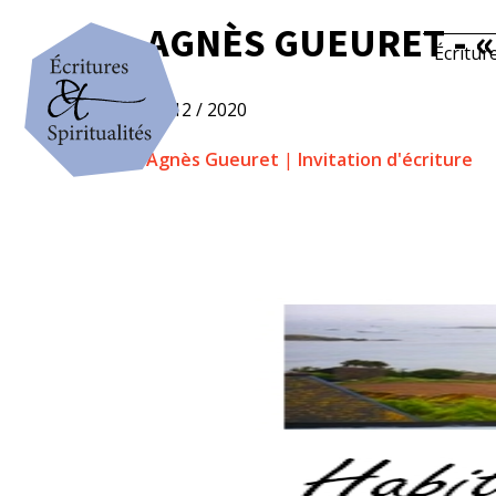
AGNÈS GUEURET - «
Écritur
7 / 12 / 2020
Agnès Gueuret
|
Invitation d'écriture