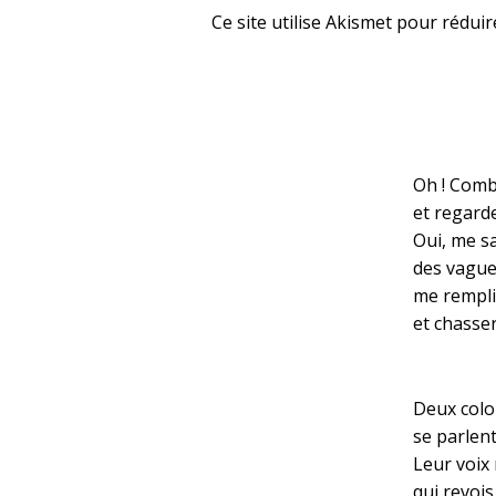
Ce site utilise Akismet pour réduir
Oh ! Combi
et regarde
Oui, me s
des vagues
me rempli
et chasser
Deux colo
se parlent
Leur voix 
qui revois