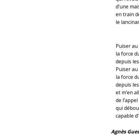
d’une mai
en train d
le lancina
Puiser au 
la force d
depuis le
Puiser au 
la force d
depuis le
et m’en a
de l’appel
qui débou
capable d’
Agnès Gue