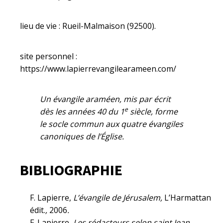
lieu de vie : Rueil-Malmaison (92500).
site personnel :
https://www.lapierrevangilearameen.com/
Un évangile araméen, mis par écrit
e
dès les années 40 du 1
siècle, forme
le socle commun aux quatre évangiles
canoniques de l’Église.
BIBLIOGRAPHIE
F. Lapierre,
L’évangile de Jérusalem,
L’Harmattan
édit.
,
2006
.
F. Lapierre,
Les rédacteurs selon saint Jean
,